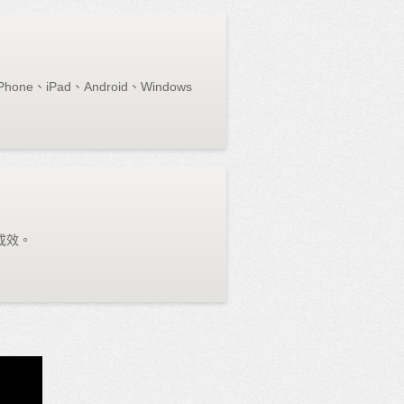
e、iPad、Android、Windows
成效。