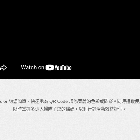
rk Color 讓您簡單、快速地為 QR Code 增添美麗的色彩或圖案。同時追
隨時掌握多少人掃瞄了您的條碼，以利行銷活動效益評估。